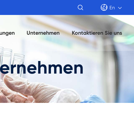


En

tungen
Unternehmen
Kontaktieren Sie uns
ternehmen