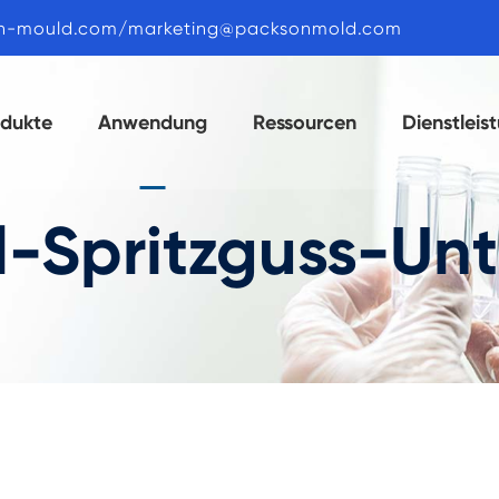
n-mould.com/marketing@packsonmold.com
odukte
Anwendung
Ressourcen
Dienstleis
l-Spritzguss-Un