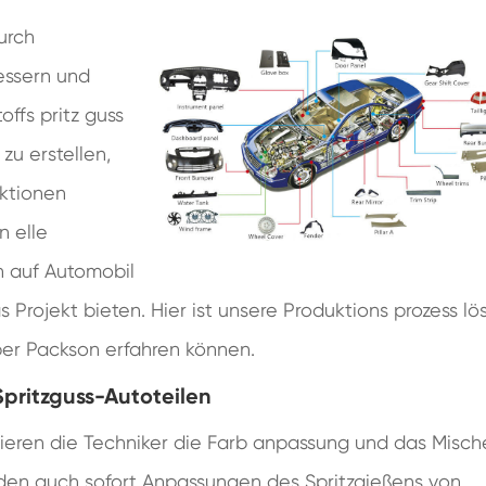
urch
essern und
offs pritz guss
zu erstellen,
ktionen
 elle
h auf Automobil
as Projekt bieten. Hier ist unsere Produktions prozess l
über Packson erfahren können.
pritzguss-Autoteilen
gieren die Techniker die Farb anpassung und das Misch
den auch sofort Anpassungen des Spritzgießens von