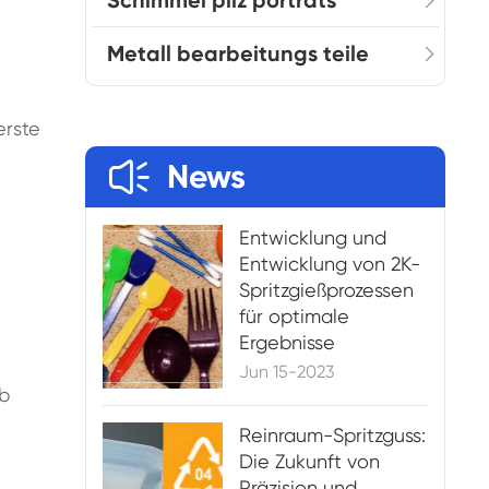
Schimmel pilz porträts
Metall bearbeitungs teile
erste

News
Entwicklung und
Entwicklung von 2K-
Spritzgießprozessen
für optimale
Ergebnisse
Jun 15-2023
eb
Reinraum-Spritzguss:
Die Zukunft von
Präzision und