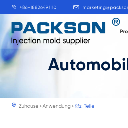
+86-18826491110
marketing@packso


Pr
Automobi

Zuhause
Anwendung
Kfz-Teile