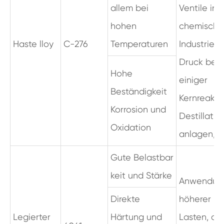
allem bei
Ventile in 
hohen
chemische
Haste lloy
C-276
Temperaturen
Industrie,
Druck behä
Hohe
einiger
Beständigkeit
Kernreakto
Korrosion und
Destillatio
Oxidation
anlagen,
Gute Belastbar
keit und Stärke
Anwendun
Direkte
höherer
Legierter
Härtung und
Lasten, die