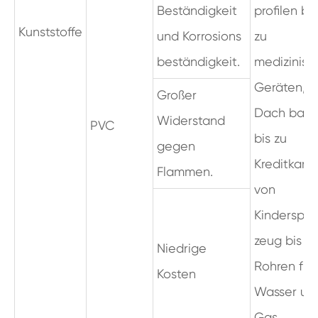
Beständigkeit
profilen bis
Kunststoffe
und Korrosions
zu
beständigkeit.
medizinisc
Geräten, v
Großer
Dach bah
Widerstand
PVC
bis zu
gegen
Kreditkarte
Flammen.
von
Kinderspiel
zeug bis zu
Niedrige
Rohren für
Kosten
Wasser un
Gas