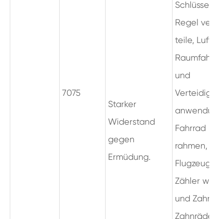
Schlüssel,
Regel venti
teile, Luft
Raumfahrt
und
7075
Verteidigu
Starker
anwendun
Widerstand
Fahrrad
gegen
rahmen,
Ermüdung.
Flugzeuge,
Zähler wel
und Zahnrä
Zahnräder