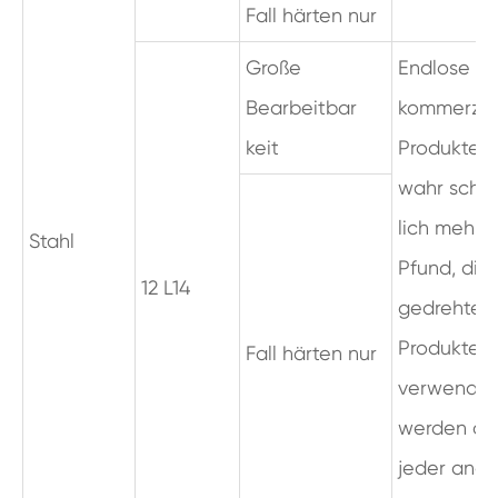
Fall härten nur
Große
Endlose
Bearbeitbar
kommerziel
keit
Produkte;
wahr schei
lich mehr
Stahl
Pfund, die 
12 L14
gedrehten
Produkten
Fall härten nur
verwendet
werden als
jeder ande