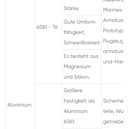
Stärke.
Marines-
Armaturen,
Gute Umform
6061 - T6
Prototypen
fähigkeit,
Flugzeug
Schweißbarkeit
armaturen
Es besteht aus
und-Hardw
Magnesium
und Silikon.
Größere
Festigkeit als
Sicherheits
Aluminium
Aluminium
teile, Wur
6061.
getriebe,