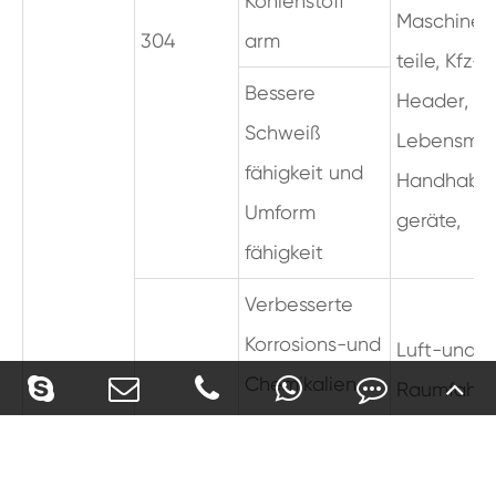
Kohlenstoff
Maschinen
304
arm
teile, Kfz-
Bessere
Header,
Schweiß
Lebensmitt
fähigkeit und
Handhabu
Umform
geräte,
fähigkeit
Verbesserte
Korrosions-und
Luft-und
Chemikalien
Raumfahrt,
beständigkeit
medizinisc
als 304
316
Implantate