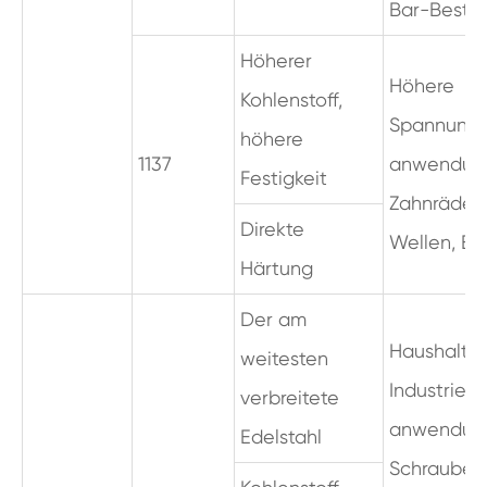
Bar-Besta
Höherer
Höhere
Kohlenstoff,
Spannung
höhere
1137
anwendun
Festigkeit
Zahnräder,
Direkte
Wellen, Bo
Härtung
Der am
Haushalts
weitesten
Industrie
verbreitete
anwendun
Edelstahl
Schrauben