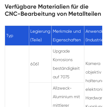
Verfügbare Materialien für die
CNC-Bearbeitung von Metallteilen
Legierung
Merkmale und
Anwendun
Typ
(Teile)
Eigenschaften
(Industrie)
Upgrade
Korrosions
Kamera
6061
beständigkeit
objektiv
auf 7075
halterunge
Allzweck-
elektronis
Aluminium mit
Hardware,
mittlerer
Kupplunge