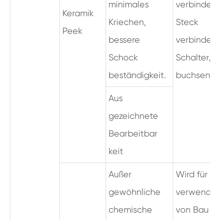
minimales
verbinder
Keramik
Kriechen,
Steck
Peek
bessere
verbinder,
Schock
Schalter, P
beständigkeit.
buchsen
Aus
gezeichnete
Bearbeitbar
keit
Außer
Wird für al
gewöhnliche
verwendet
chemische
von Bau