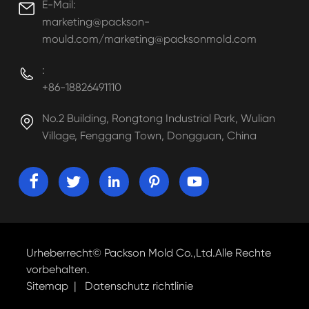
E-Mail:

marketing@packson-
mould.com/marketing@packsonmold.com
:

+86-18826491110
No.2 Building, Rongtong Industrial Park, Wulian

Village, Fenggang Town, Dongguan, China





Urheberrecht©
Packson Mold Co.,Ltd.
Alle Rechte
vorbehalten.
Sitemap
|
Datenschutz richtlinie